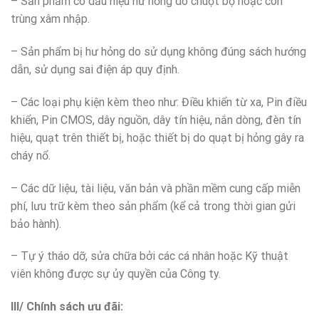
– Sản phẩm có dấu hiệu hư hỏng do chuột bọ hoặc côn
trùng xâm nhập.
– Sản phẩm bị hư hỏng do sử dụng không đúng sách hướng
dẫn, sử dụng sai điện áp quy định.
– Các loại phụ kiện kèm theo như: Điều khiển từ xa, Pin điều
khiển, Pin CMOS, dây nguồn, dây tín hiệu, nắn dòng, đèn tín
hiệu, quạt trên thiết bị, hoặc thiết bị do quạt bị hỏng gây ra
cháy nổ.
– Các dữ liệu, tài liệu, văn bản và phần mềm cung cấp miễn
phí, lưu trữ kèm theo sản phẩm (kể cả trong thời gian gửi
bảo hành).
– Tự ý tháo dỡ, sửa chữa bởi các cá nhân hoặc Kỹ thuật
viên không được sự ủy quyền của Công ty.
III/ Chính sách ưu đãi: