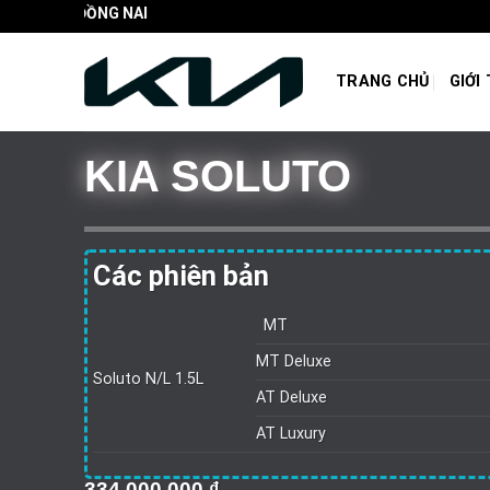
Skip
Công Ty CP Ô TÔ 
to
content
TRANG CHỦ
GIỚI
KIA SOLUTO
Các phiên bản
MT
MT Deluxe
Soluto N/L 1.5L
AT Deluxe
AT Luxury
334,000,000
₫