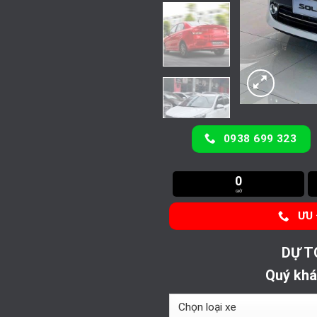
0938 699 323
0
GIỜ
ƯU 
DỰ T
Quý khá