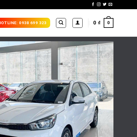
0
₫
0
HOTLINE: 0938 699 323