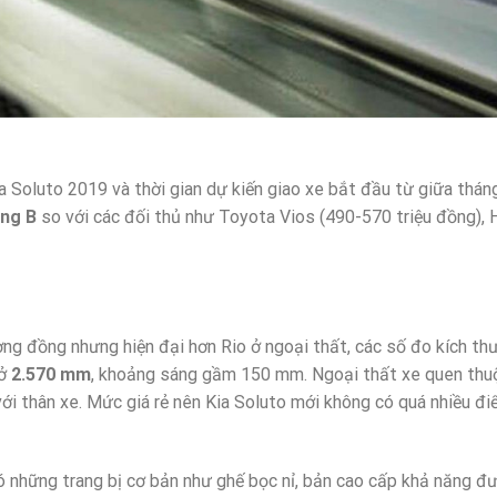
Kia Soluto 2019 và thời gian dự kiến giao xe bắt đầu từ giữa th
ạng B
so với các đối thủ như Toyota Vios (490-570 triệu đồng),
ơng đồng nhưng hiện đại hơn Rio ở ngoại thất, các số đo kích t
sở
2.570 mm
, khoảng sáng gầm 150 mm. Ngoại thất xe quen thuộc 
i thân xe. Mức giá rẻ nên Kia Soluto mới không có quá nhiều đi
ó những trang bị cơ bản như ghế bọc nỉ, bản cao cấp khả năng đư