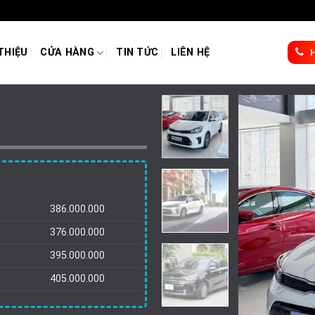
TRƯỜNG HẢI - CN ĐỒNG NAI
 THIỆU
CỬA HÀNG
TIN TỨC
LIÊN HỆ
386.000.000
376.000.000
395.000.000
405.000.000