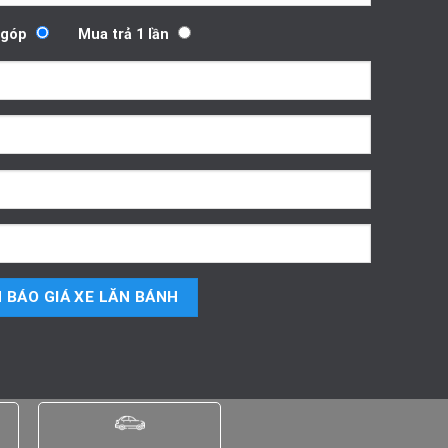
 góp
Mua trả 1 lần